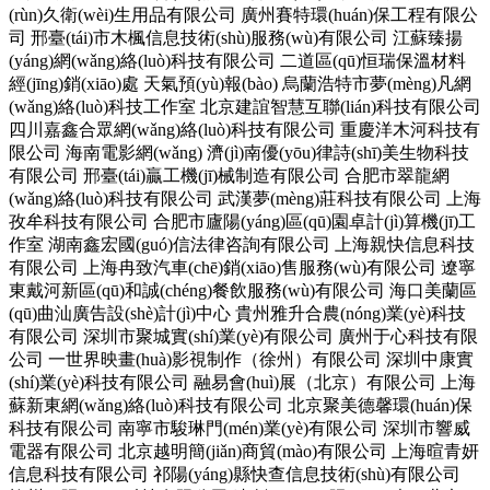
(rùn)久衛(wèi)生用品有限公司
廣州賽特環(huán)保工程有限公
司
邢臺(tái)市木楓信息技術(shù)服務(wù)有限公司
江蘇臻揚
(yáng)網(wǎng)絡(luò)科技有限公司
二道區(qū)恒瑞保溫材料
經(jīng)銷(xiāo)處
天氣預(yù)報(bào)
烏蘭浩特市夢(mèng)凡網
(wǎng)絡(luò)科技工作室
北京建誼智慧互聯(lián)科技有限公司
四川嘉鑫合眾網(wǎng)絡(luò)科技有限公司
重慶洋木河科技有
限公司
海南電影網(wǎng)
濟(jì)南優(yōu)律詩(shī)美生物科技
有限公司
邢臺(tái)贏工機(jī)械制造有限公司
合肥市翠龍網
(wǎng)絡(luò)科技有限公司
武漢夢(mèng)莊科技有限公司
上海
孜牟科技有限公司
合肥市廬陽(yáng)區(qū)園卓計(jì)算機(jī)工
作室
湖南鑫宏國(guó)信法律咨詢有限公司
上海親快信息科技
有限公司
上海冉致汽車(chē)銷(xiāo)售服務(wù)有限公司
遼寧
東戴河新區(qū)和誠(chéng)餐飲服務(wù)有限公司
海口美蘭區
(qū)曲汕廣告設(shè)計(jì)中心
貴州雅升合農(nóng)業(yè)科技
有限公司
深圳市聚城實(shí)業(yè)有限公司
廣州于心科技有限
公司
一世界映畫(huà)影視制作（徐州）有限公司
深圳中康實
(shí)業(yè)科技有限公司
融易會(huì)展（北京）有限公司
上海
蘇新東網(wǎng)絡(luò)科技有限公司
北京聚美德馨環(huán)保
科技有限公司
南寧市駿琳門(mén)業(yè)有限公司
深圳市響威
電器有限公司
北京越明簡(jiǎn)商貿(mào)有限公司
上海暄青妍
信息科技有限公司
祁陽(yáng)縣快查信息技術(shù)有限公司