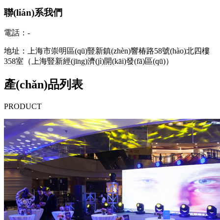
聯(lián)系我們
電話：-
地址：上海市崇明區(qū)豎新鎮(zhèn)響椿路58號(hào)北四樓
358室（上海豎新經(jīng)濟(jì)開(kāi)發(fā)區(qū)）
產(chǎn)品列表
PRODUCT