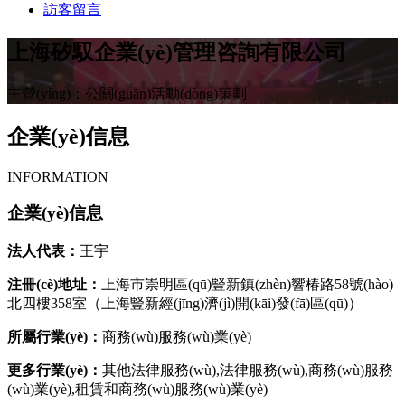
訪客留言
上海矽馭企業(yè)管理咨詢有限公司
主營(yíng)：公關(guān)活動(dòng)策劃
企業(yè)信息
INFORMATION
企業(yè)信息
法人代表：
王宇
注冊(cè)地址：
上海市崇明區(qū)豎新鎮(zhèn)響椿路58號(hào)
北四樓358室（上海豎新經(jīng)濟(jì)開(kāi)發(fā)區(qū)）
所屬行業(yè)：
商務(wù)服務(wù)業(yè)
更多行業(yè)：
其他法律服務(wù),法律服務(wù),商務(wù)服務
(wù)業(yè),租賃和商務(wù)服務(wù)業(yè)