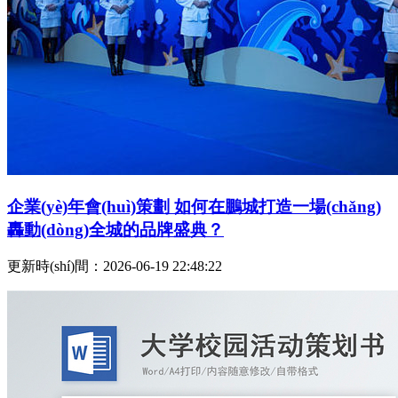
企業(yè)年會(huì)策劃 如何在鵬城打造一場(chǎng)
轟動(dòng)全城的品牌盛典？
更新時(shí)間：2026-06-19 22:48:22