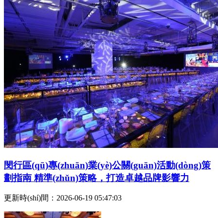
閔行區(qū)專(zhuān)業(yè)公關(guān)活動(dòng)策
劃指南 精準(zhǔn)策略，打造卓越品牌影響力
更新時(shí)間：2026-06-19 05:47:03