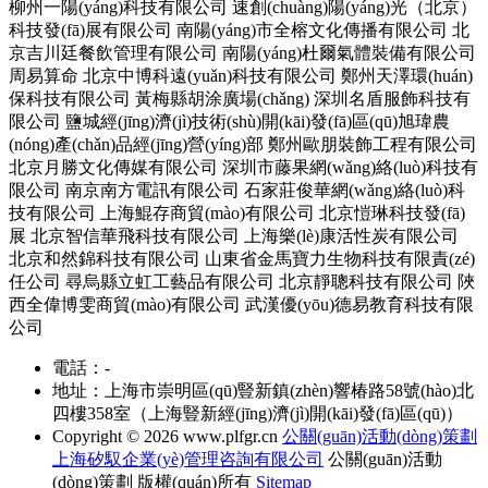
柳州一陽(yáng)科技有限公司
速創(chuàng)陽(yáng)光（北京）
科技發(fā)展有限公司
南陽(yáng)市全榕文化傳播有限公司
北
京吉川廷餐飲管理有限公司
南陽(yáng)杜爾氣體裝備有限公司
周易算命
北京中博科遠(yuǎn)科技有限公司
鄭州天澤環(huán)
保科技有限公司
黃梅縣胡涂廣場(chǎng)
深圳名盾服飾科技有
限公司
鹽城經(jīng)濟(jì)技術(shù)開(kāi)發(fā)區(qū)旭瑋農
(nóng)產(chǎn)品經(jīng)營(yíng)部
鄭州歐朋裝飾工程有限公司
北京月勝文化傳媒有限公司
深圳市藤果網(wǎng)絡(luò)科技有
限公司
南京南方電訊有限公司
石家莊俊華網(wǎng)絡(luò)科
技有限公司
上海鯤存商貿(mào)有限公司
北京愷琳科技發(fā)
展
北京智信華飛科技有限公司
上海樂(lè)康活性炭有限公司
北京和然錦科技有限公司
山東省金馬寶力生物科技有限責(zé)
任公司
尋烏縣立虹工藝品有限公司
北京靜聰科技有限公司
陜
西全偉博雯商貿(mào)有限公司
武漢優(yōu)德易教育科技有限
公司
電話：-
地址：上海市崇明區(qū)豎新鎮(zhèn)響椿路58號(hào)北
四樓358室（上海豎新經(jīng)濟(jì)開(kāi)發(fā)區(qū)）
Copyright © 2026
www.plfgr.cn
公關(guān)活動(dòng)策劃
上海矽馭企業(yè)管理咨詢有限公司
公關(guān)活動
(dòng)策劃
版權(quán)所有
Sitemap