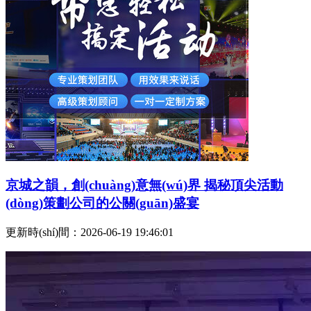
京城之韻，創(chuàng)意無(wú)界 揭秘頂尖活動
(dòng)策劃公司的公關(guān)盛宴
更新時(shí)間：2026-06-19 19:46:01