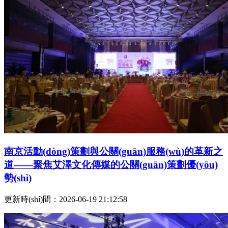
南京活動(dòng)策劃與公關(guān)服務(wù)的革新之
道——聚焦艾澤文化傳媒的公關(guān)策劃優(yōu)
勢(shì)
更新時(shí)間：2026-06-19 21:12:58