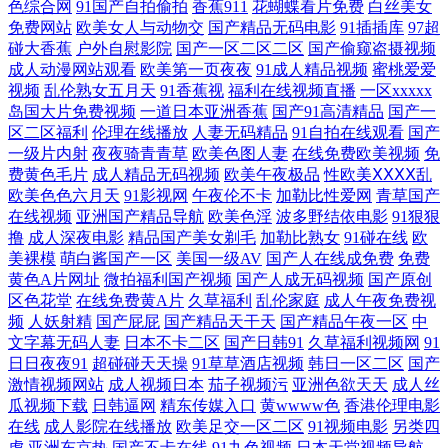
色综合网
91国产自拍偷拍
香蕉911
花蝴蝶看片免费
白丝美女
妇與人妖 国产精品欧美在线网址 91视频网站免费版 亚洲成人天堂网无 久
免费网站
欧美女人与动物交
国产精品无码电影
91插插库
97超
碰大香蕉
户外自慰影院
国产一区二区二区
国产偷窥盗摄视频
久精品多人 91一区三区 深夜小视频 国产一本在线 久操久热在线资源 91在
成人动漫网站观看
欧美第一页夜夜
91成人精品视频
蜜桃爱爱
视频
乱伦熟女五月天
91香蕉视
福利在线视频直播
一区xxxxx
岛国大片免费视频
一道日本亚洲香蕉
国产91高清精品
国产一
线不卡视频 亚色91 久久欧美毛 91视频精品导航 日韩成人精品久久无码 东
区二区福利
伦理在线播放
人妻无码精品
91自拍在线观看
国产
一级片内射
夜夜骑青青草
欧美色图人妻
在线免费欧美视频
免
方四虎私人影院 91海角真实网站www 欧美专区在线 影视先锋资源av网 欧
费黄色毛片
成人精品无码视频
欧美午夜极品
性欧美ⅩⅩⅩⅩ乱
欧美色色六月天
91影视网
午夜伦不卡
加勒比性爱网
青草国产
美国产欧美 东京热在线网址蜜桃 91tv影院观看免费 日韩韩日免费视频 传
在线视频
亚洲国产精品导航
欧美色淫
波多野结依电影
91狠狠
撸
成人深夜电影
精品国产美女剃毛
加勒比熟女
91碰在线
欧
美裸模
萌白酱国产一区
美国一级AV
国产人在线成免费
免费
媒视频在线观看 91国产视在线观看 91色伦理 精品25区 91免费看片神器 五
黄色A片网址
微拍福利国产视频
国产人成无码视频
国产原创
区色花堂
在线免费黄A片
久草福利
乱伦家庭
成人午夜免费视
月天激情深爱网 人妖伪娘视频 九九福利资源 91网站入口免费在线看 影音
频
人妖射精
国产屁屁
国产精品天干天
国产精品午夜一区
中
文字幕无码人妻
日本不卡二区
国产日韩91
久草福利视频网
91
日日夜夜91
超碰碰天天操
91草草酒店视频
韩日一区二区
国产
先锋看素人 人妖玩人妖A片 国产综合艹屄片 91视频首页蝌蚪 天天干天天
激情视频网站
成人视频日本
茄子视频污
亚洲色欲天天
成人丝
瓜视频下载
日韩逼网
精东传媒入口
黄wwww色
香港伦理电影
sge 国产婷婷精品久久 婷婷干妞 欧美肏区 日韩无码不卡 午夜福利啊v网 久
在线
成人影院在线播放
欧美足交一区二区
91视频电影
另类四
虎
亚洲东京热
国产不卡在线
91九色视频
日本天堂视频导航