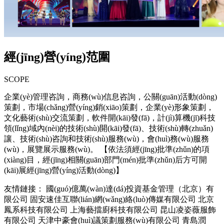
經(jīng)營(yíng)范圍
SCOPE
企業(yè)管理咨詢，商務(wù)信息咨詢，公關(guān)活動(dòng)
策劃，市場(chǎng)營(yíng)銷(xiāo)策劃，企業(yè)形象策劃，
文化藝術(shù)交流策劃，軟件開(kāi)發(fā)，計(jì)算機(jī)科技
領(lǐng)域內(nèi)的技術(shù)開(kāi)發(fā)、技術(shù)轉(zhuǎn)
讓、技術(shù)咨詢和技術(shù)服務(wù)，會(huì)務(wù)服務
(wù)，展覽展示服務(wù)。 【依法須經(jīng)批準(zhǔn)的項
(xiàng)目，經(jīng)相關(guān)部門(mén)批準(zhǔn)后方可開
(kāi)展經(jīng)營(yíng)活動(dòng)】
友情鏈接：
國(guó)億萬(wàn)達(dá)投資基金管理（北京）有
限公司
固安速佳互聯(lián)網(wǎng)絡(luò)傳媒有限公司
北京
鳳系科技有限公司
上海藝擋廚科技有限公司
昆山凌姿薇服飾
有限公司
天津中豪會(huì)議策劃服務(wù)有限公司
青島潤