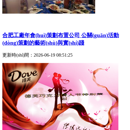
合肥工廠年會(huì)策劃布置公司 公關(guān)活動
(dòng)策劃的藝術(shù)與實(shí)踐
更新時(shí)間：2026-06-19 08:51:25