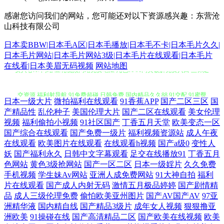
感谢您访问我们的网站，您可能还对以下资源感兴趣：东营沧
山科技有限公司
日本卖BBW|日本毛A区|日本毛播放|日本毛不卡|日本毛片久久|
日本毛片网站|日本毛片网站3级|日本毛片在线观看|日本毛片
在线看|日本美眉无码视频
网站地图
日本一级大片
微拍福利在线观看
91香蕉APP
国产二区三区
国
女人心AV网站 豆花视频网站免费吃瓜 九色91 91网页破解免费入口 丝袜足
产精品性
乱伦种子
美国伦理大片
国产二区在线观看
美女伦理
视频
福利偷拍小视频
91社区国产
丁香五月天堂
欧美变态一区
交资源 福利射导航 91免费超碰 日韩免费 国内精品久久88 91交配 91蜜臀
国产综合在线观看
国产免费一级片
福利视频资源站
成人午夜
在线观看
欧美图片在线观看
在线观看h视频
国产a级0
变性人
妖
国产福利永久
日韩中文字幕观看
足交在线播放91
丁香五月
精品视频 精品入口蜜桃入口 www美女色色 超碰在线97伊人 91美女色色
色网站
黄色3级抢网站
国产一区二区
日本一级婬片
久久免费
手机视频
学生妹Av网站
亚洲人成免费网站
91大神自拍
福利
五月婷婷家庭教师 91n女在线 无码免费观看 黄色毛片久久 91区在线视频
片在线观看
国产成人内射无码
激情五月极品婷婷
国产剧情精
品
成人三级伦理免费
偷怕欧美亚州图片
国产AV国产AV
97亚
洲精华液
国内精自线
国产精品3级片
成年女人视频
狠狠撸亚
观看 日韩一二三AV 囯产精品一二三 91看片看 在线天堂乱轮网站 欧美孕
洲欧美
91操碰在线
国产高清精品二区
国产欧美在线视频
欧美