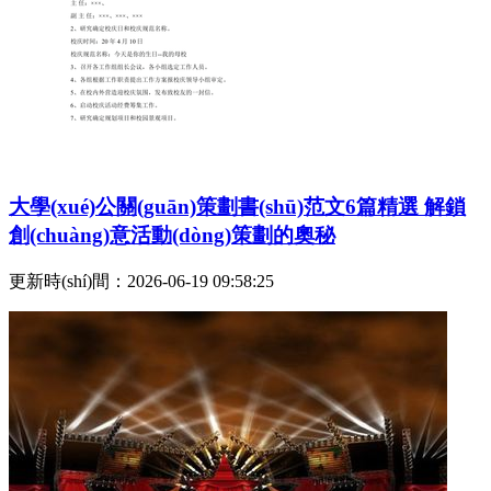
大學(xué)公關(guān)策劃書(shū)范文6篇精選 解鎖
創(chuàng)意活動(dòng)策劃的奧秘
更新時(shí)間：2026-06-19 09:58:25