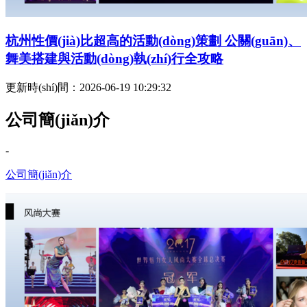
杭州性價(jià)比超高的活動(dòng)策劃 公關(guān)、
舞美搭建與活動(dòng)執(zhí)行全攻略
更新時(shí)間：2026-06-19 10:29:32
公司簡(jiǎn)介
-
公司簡(jiǎn)介