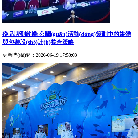
從品牌到終端 公關(guān)活動(dòng)策劃中的媒體
與包裝設(shè)計(jì)整合策略
更新時(shí)間：2026-06-19 17:58:03